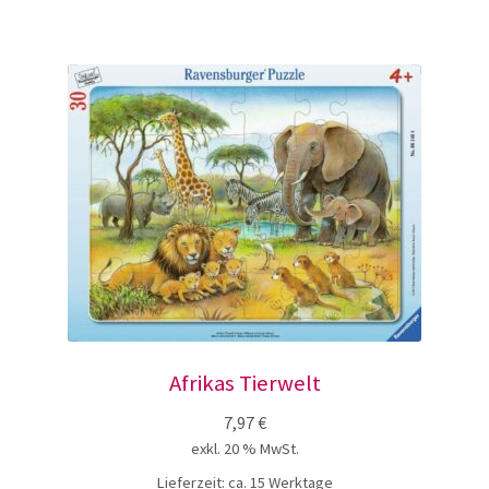
2 x 12 Teile
2 x 24 Teile
3 x 49 Teile
ab 150 Teile
bis 10 Teile
Afrikas Tierwelt
Bodenpuzzle
7,97
€
exkl. 20 % MwSt.
Holzpuzzle ab 61 Teile
Lieferzeit:
ca. 15 Werktage