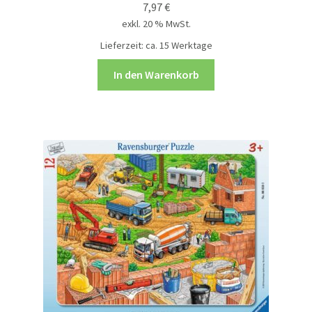
Soundpuzzle
7,97
€
exkl. 20 % MwSt.
Lieferzeit:
ca. 15 Werktage
Steckpuzzle
In den Warenkorb
Unterm
Rollenspiele
öffnen
Unterm
Spiele
öffnen
Unterm
Technik und TipToi
öffnen
Unterm
Therapie
öffnen
Unkategorisiert
Mein Konto