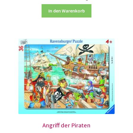
Holzpuzzle bis 60 Teile
In den Warenkorb
Holzpuzzle realistisch
Kartonpuzzle
Ravensburger Rahmenpuzzle
groß
Ravensburger Rahmenpuzzle
klein
Schichtenpuzzle
Angriff der Piraten