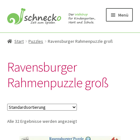
Zur
Zum
Menü
Navigation
Inhalt
springen
springen
Unterm
Produkte
öffnen
Start
Puzzles
Ravensburger Rahmenpuzzle groß
Unterm
Bauen
öffnen
Ravensburger
Unterm
Bewegung & Draussen
Rahmenpuzzle groß
öffnen
Unterm
Kleinmöbel und Wandspiele
öffnen
Unterm
Kreativmaterial und Sonstiges
öffnen
Alle 32 Ergebnisse werden angezeigt
Unterm
Krippe
öffnen