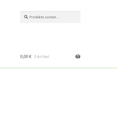
Suchen
Suchen
nach:
0,00
€
0 Artikel