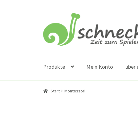
Zur
Zum
Navigation
Inhalt
springen
springen
Produkte
Mein Konto
über 
Start
Montessori