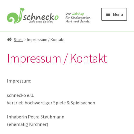
Zur
Zum
Menü
Navigation
Inhalt
springen
springen
Unterm
Produkte
öffnen
Start
Impressum / Kontakt
Mein Konto
Impressum / Kontakt
über uns
Impressum:
Neuigkeiten
schnecko e.U.
Vertrieb hochwertiger Spiele & Spielsachen
Impressum / Kontakt
Inhaberin Petra Staubmann
(ehemalig Kirchner)