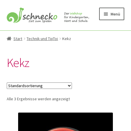
Zur
Zum
Menü
Navigation
Inhalt
springen
springen
Unterm
Produkte
öffnen
Start
Technik und TipToi
Kekz
Unterm
Bauen
öffnen
Kekz
Unterm
Bewegung & Draussen
öffnen
Unterm
Kleinmöbel und Wandspiele
öffnen
Alle 3 Ergebnisse werden angezeigt
Unterm
Kreativmaterial und Sonstiges
öffnen
Unterm
Krippe
öffnen