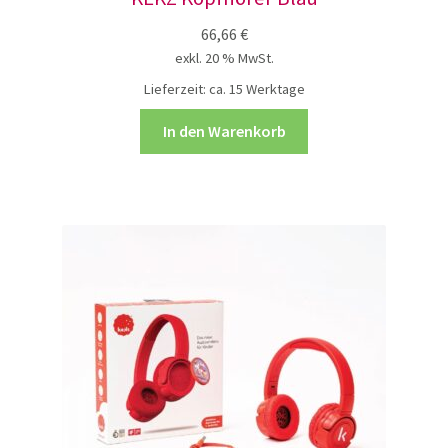
Tiptoi – Starterset
66,66
€
exkl. 20 % MwSt.
Unterm
Lieferzeit:
ca. 15 Werktage
Therapie
öffnen
In den Warenkorb
Unkategorisiert
Mein Konto
über uns
Neuigkeiten
Impressum / Kontakt