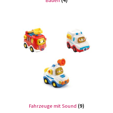
Bauen
(4)
öffnen
Unterm
Spiele
öffnen
Unterm
Technik und TipToi
öffnen
Unterm
Therapie
öffnen
Unkategorisiert
Mein Konto
über uns
Fahrzeuge mit Sound
(9)
Neuigkeiten