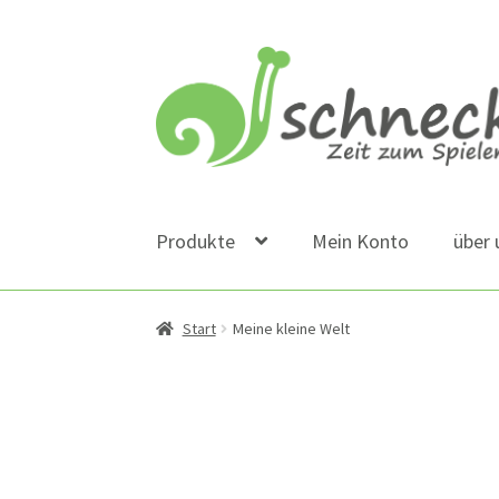
Zur
Zum
Navigation
Inhalt
springen
springen
Produkte
Mein Konto
über 
Start
Meine kleine Welt