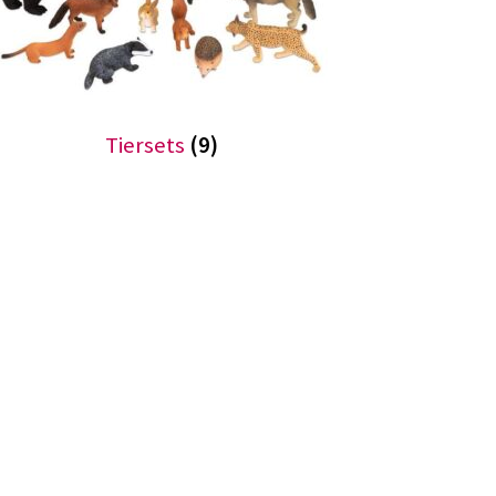
Tiersets
(9)