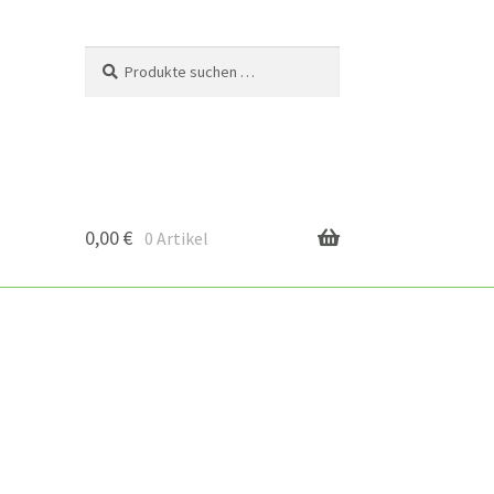
Suchen
Suchen
nach:
0,00
€
0 Artikel