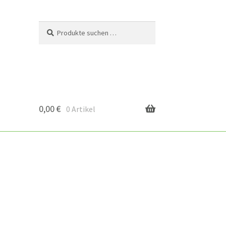
Suchen
Suchen
nach:
0,00
€
0 Artikel