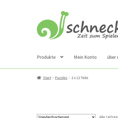
Zur
Zum
Navigation
Inhalt
springen
springen
Produkte
Mein Konto
über 
Start
Puzzles
2 x 12 Teile
Alle 14 Erg