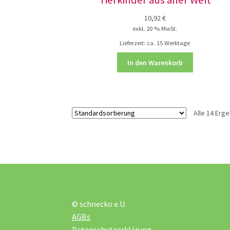
10,92
€
exkl. 20 % MwSt.
Lieferzeit:
ca. 15 Werktage
In den Warenkorb
Alle 14 Erg
© schnecko e.U.
AGBs
Datenschutzerklärung