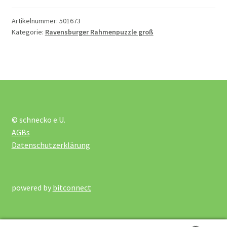
Artikelnummer:
501673
2 x 12 Teile
Kategorie:
Ravensburger Rahmenpuzzle groß
2 x 24 Teile
3 x 49 Teile
© schnecko e.U.
ab 150 Teile
AGBs
Datenschutzerklärung
bis 10 Teile
Bodenpuzzle
powered by
bitconnect
Holzpuzzle ab 61 Teile