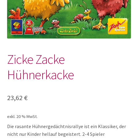
Lotto und Domino
Unterm
Meine kleine Welt
öffnen
Unterm
Montessori
öffnen
Zicke Zacke
Unterm
Musik und Theater
Hühnerkacke
öffnen
Unterm
Phänomenale Spiele
öffnen
23,62
€
Unterm
Puppen & Biegepuppen
öffnen
exkl. 20 % MwSt.
Unterm
Puzzles
öffnen
Die rasante Hühnergedächtnisrallye ist ein Klassiker, der
nicht nur Kinder hellauf begeistert. 2-4 Spieler
Unterm
Rollenspiele