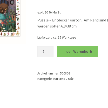
exkl. 20 % MwSt.
Puzzle – Entdecker Karton, Am Rand sind B
werden sollen.61×38 cm
Lieferzeit:
ca. 15 Werktage
Zauberwald
In den Warenkorb
-
100
-
teilig
Artikelnummer:
500809
Kategorie:
Kartonpuzzle
Menge