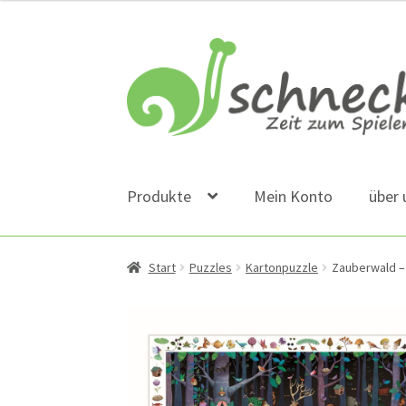
Zur
Zum
Navigation
Inhalt
springen
springen
Produkte
Mein Konto
über 
Start
Puzzles
Kartonpuzzle
Zauberwald – 