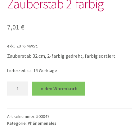
Zauberstab 2-farbig
Lotto und Domino
Unterm
Meine kleine Welt
7,01
€
öffnen
Unterm
Montessori
exkl. 20 % MwSt.
öffnen
Zauberstab 32 cm, 2-farbig gedreht, farbig sortiert
Unterm
Musik und Theater
öffnen
Lieferzeit:
ca. 15 Werktage
Unterm
Phänomenale Spiele
Zauberstab
In den Warenkorb
öffnen
2-
farbig
Freies Spiel Grimms
Menge
Artikelnummer:
500047
Greifen Sehen Hören
Kategorie:
Phänomenales
Kaleidoskop