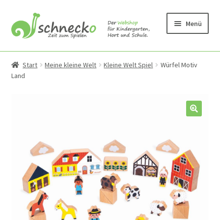
Zur
Zum
Menü
Navigation
Inhalt
springen
springen
Unterm
Produkte
öffnen
Start
Meine kleine Welt
Kleine Welt Spiel
Würfel Motiv
Land
Unterm
Bauen
öffnen
Unterm
Bewegung & Draussen
öffnen
Unterm
Kleinmöbel und Wandspiele
öffnen
Unterm
Kreativmaterial und Sonstiges
öffnen
Unterm
Krippe
öffnen