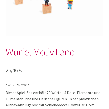
Lotto und Domino
Unterm
Meine kleine Welt
öffnen
Auto Sets
Würfel Motiv Land
Biegepuppen
Brio Schienen
26,46
€
Brio Sets
exkl. 20 % MwSt.
Dieses Spiel-Set enthält 20 Würfel, 4 Deko-Elemente und
Brio Züge und Zubehör
10 menschliche und tierische Figuren. In der praktischen
Aufbewahrungsbox mit Schiebedeckel. Material: Holz
Fahrzeuge