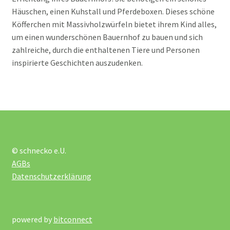
Häuschen, einen Kuhstall und Pferdeboxen. Dieses schöne
Unterm
Montessori
Köfferchen mit Massivholzwürfeln bietet ihrem Kind alles,
öffnen
um einen wunderschönen Bauernhof zu bauen und sich
Unterm
Musik und Theater
zahlreiche, durch die enthaltenen Tiere und Personen
öffnen
inspirierte Geschichten auszudenken.
Unterm
Phänomenale Spiele
öffnen
Unterm
Puppen & Biegepuppen
öffnen
Unterm
Puzzles
© schnecko e.U.
öffnen
AGBs
Unterm
Rollenspiele
Datenschutzerklärung
öffnen
Unterm
Spiele
öffnen
powered by
bitconnect