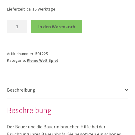
Lieferzeit:
ca. 15 Werktage
Gebäude Holz
Würfel
In den Warenkorb
Motiv
Große Softtiere
Land
Menge
Kleine Welt Spiel
Artikelnummer:
501225
Kategorie:
Kleine Welt Spiel
Puppenhaus
Beschreibung
Puppenhaus Möbel und Zubehör
Beschreibung
Tiersets
Der Bauer und die Bäuerin brauchen Hilfe bei der
Verkehrszeichen und Straßen
Errichtung ihres Bauernhofs! Sie benötigen ein schönes