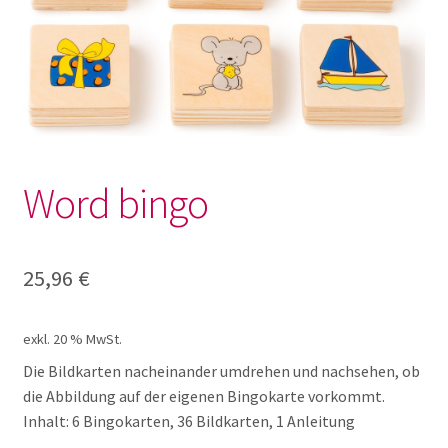
Lotto und Domino
Unterm
Meine kleine Welt
öffnen
Unterm
Montessori
öffnen
Word bingo
Unterm
Musik und Theater
öffnen
Unterm
Phänomenale Spiele
25,96
€
öffnen
Unterm
Puppen & Biegepuppen
exkl. 20 % MwSt.
öffnen
Die Bildkarten nacheinander umdrehen und nachsehen, ob
Unterm
Puzzles
die Abbildung auf der eigenen Bingokarte vorkommt.
öffnen
Inhalt: 6 Bingokarten, 36 Bildkarten, 1 Anleitung
Unterm
Rollenspiele