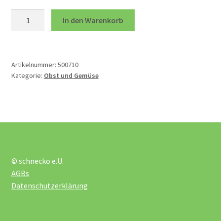
öffnen
Weintraube,
In den Warenkorb
blau
Geschirr
Menge
Kaufmannsladen
Artikelnummer:
500710
Kategorie:
Obst und Gemüse
Lebensmittel
Mixer und Co
Obst und Gemüse
© schnecko e.U.
AGBs
Puppenküche Einrichtung
Datenschutzerklärung
Verkleidung