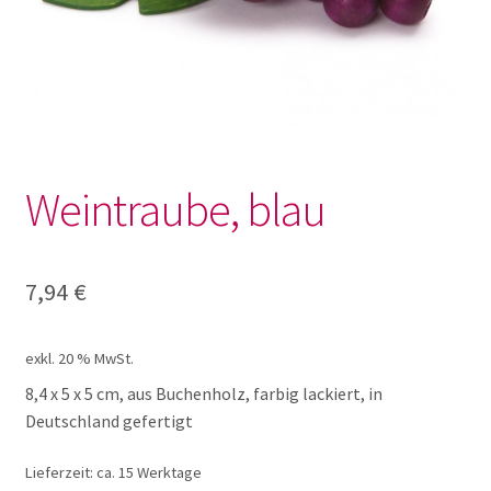
Lotto und Domino
Unterm
Meine kleine Welt
öffnen
Unterm
Montessori
öffnen
Weintraube, blau
Unterm
Musik und Theater
öffnen
Unterm
7,94
€
Phänomenale Spiele
öffnen
Unterm
Puppen & Biegepuppen
exkl. 20 % MwSt.
öffnen
8,4 x 5 x 5 cm, aus Buchenholz, farbig lackiert, in
Unterm
Deutschland gefertigt
Puzzles
öffnen
Lieferzeit:
ca. 15 Werktage
Unterm
Rollenspiele