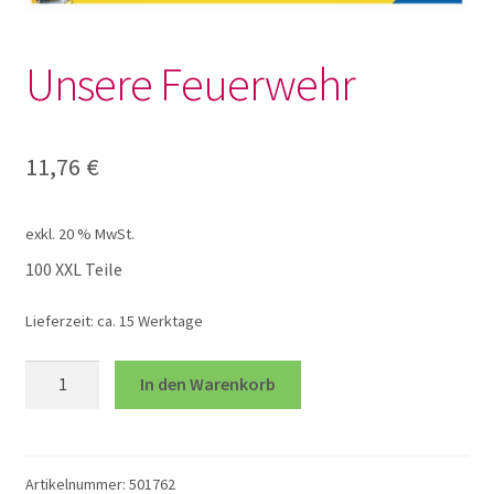
Lotto und Domino
Unsere Feuerwehr
Unterm
Meine kleine Welt
öffnen
Unterm
Montessori
11,76
€
öffnen
Unterm
Musik und Theater
exkl. 20 % MwSt.
öffnen
100 XXL Teile
Unterm
Phänomenale Spiele
öffnen
Lieferzeit:
ca. 15 Werktage
Unterm
Puppen & Biegepuppen
Unsere
öffnen
In den Warenkorb
Feuerwehr
Unterm
Puzzles
Menge
öffnen
Artikelnummer:
501762
100 XXL Teile