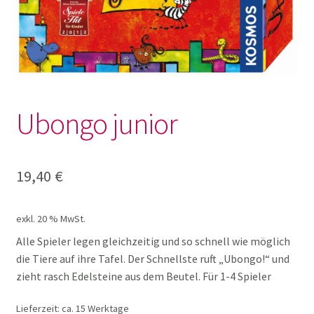
Lotto und Domino
Unterm
Meine kleine Welt
öffnen
Unterm
Montessori
Ubongo junior
öffnen
Unterm
Musik und Theater
öffnen
19,40
€
Unterm
Phänomenale Spiele
öffnen
exkl. 20 % MwSt.
Unterm
Puppen & Biegepuppen
Alle Spieler legen gleichzeitig und so schnell wie möglich
öffnen
die Tiere auf ihre Tafel. Der Schnellste ruft „Ubongo!“ und
Unterm
Puzzles
zieht rasch Edelsteine aus dem Beutel. Für 1-4 Spieler
öffnen
Unterm
Lieferzeit:
ca. 15 Werktage
Rollenspiele