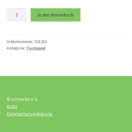
öffnen
Ubongo
In den Warenkorb
Unterm
Spiele
junior
öffnen
Menge
Bewegungsspiele
Artikelnummer:
501283
Kategorie:
Tischspiel
Holzspiele
Kartenspiel
Legespiele
© schnecko e.U.
AGBs
Lernspiele
Datenschutzerklärung
Logikspiele Smart