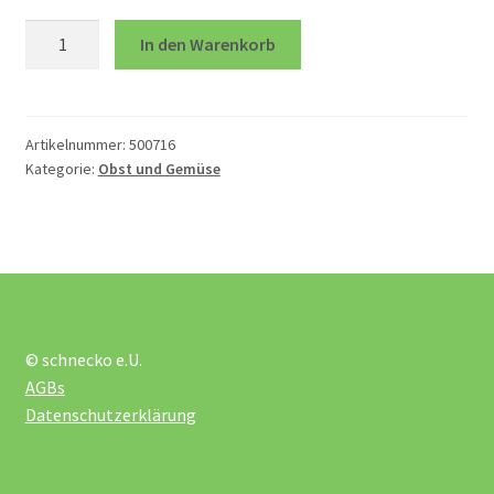
öffnen
Tomate
In den Warenkorb
Menge
Geschirr
Kaufmannsladen
Artikelnummer:
500716
Kategorie:
Obst und Gemüse
Lebensmittel
Mixer und Co
Obst und Gemüse
© schnecko e.U.
AGBs
Puppenküche Einrichtung
Datenschutzerklärung
Verkleidung