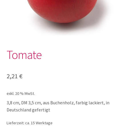
Lotto und Domino
Unterm
Meine kleine Welt
öffnen
Unterm
Montessori
öffnen
Tomate
Unterm
Musik und Theater
öffnen
Unterm
2,21
€
Phänomenale Spiele
öffnen
Unterm
Puppen & Biegepuppen
exkl. 20 % MwSt.
öffnen
3,8 cm, DM 3,5 cm, aus Buchenholz, farbig lackiert, in
Unterm
Deutschland gefertigt
Puzzles
öffnen
Lieferzeit:
ca. 15 Werktage
Unterm
Rollenspiele