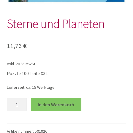
Lotto und Domino
Sterne und Planeten
Unterm
Meine kleine Welt
öffnen
Unterm
Montessori
11,76
€
öffnen
Unterm
Musik und Theater
exkl. 20 % MwSt.
öffnen
Puzzle 100 Teile XXL
Unterm
Phänomenale Spiele
öffnen
Lieferzeit:
ca. 15 Werktage
Unterm
Puppen & Biegepuppen
Sterne
öffnen
In den Warenkorb
und
Unterm
Puzzles
Planeten
öffnen
Menge
Artikelnummer:
501826
100 XXL Teile