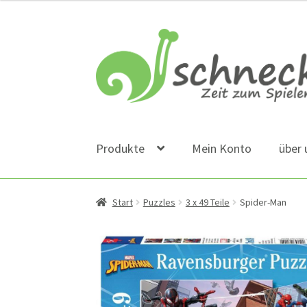
Zur
Zum
Navigation
Inhalt
springen
springen
Produkte
Mein Konto
über 
Start
Puzzles
3 x 49 Teile
Spider-Man