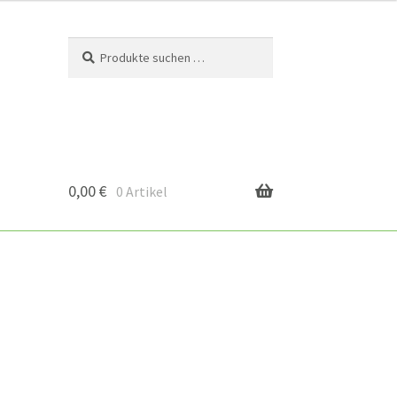
Suchen
Suchen
nach:
0,00
€
0 Artikel