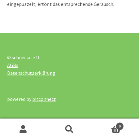
eingepuzzelt, ertönt das entsprechende Geräusch.
Holzpuzzle bis 60 Teile
Holzpuzzle realistisch
Kartonpuzzle
© schnecko e.U.
AGBs
Ravensburger Rahmenpuzzle
Datenschutzerklärung
groß
Ravensburger Rahmenpuzzle
powered by
bitconnect
klein
Schichtenpuzzle
0
Suchen
Suchen