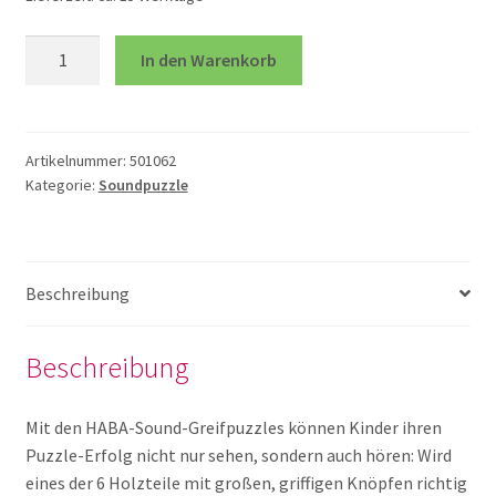
Soundpuzzle
In den Warenkorb
2 x 12 Teile
Auf
dem
Land
2 x 24 Teile
Menge
Artikelnummer:
501062
Kategorie:
Soundpuzzle
3 x 49 Teile
ab 150 Teile
Beschreibung
bis 10 Teile
Beschreibung
Bodenpuzzle
Mit den HABA-Sound-Greifpuzzles können Kinder ihren
Puzzle-Erfolg nicht nur sehen, sondern auch hören: Wird
Holzpuzzle ab 61 Teile
eines der 6 Holzteile mit großen, griffigen Knöpfen richtig