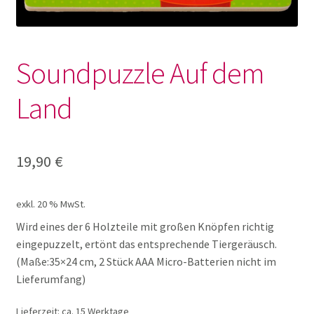
Lotto und Domino
Unterm
Meine kleine Welt
Soundpuzzle Auf dem
öffnen
Unterm
Land
Montessori
öffnen
Unterm
Musik und Theater
19,90
€
öffnen
Unterm
Phänomenale Spiele
öffnen
exkl. 20 % MwSt.
Unterm
Wird eines der 6 Holzteile mit großen Knöpfen richtig
Puppen & Biegepuppen
eingepuzzelt, ertönt das entsprechende Tiergeräusch.
öffnen
(Maße:35×24 cm, 2 Stück AAA Micro-Batterien nicht im
Unterm
Puzzles
Lieferumfang)
öffnen
Lieferzeit:
ca. 15 Werktage
100 XXL Teile