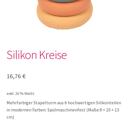
Aqua Doodle und Mini Top
Bauen
Fahrzeuge mit Sound
Silikon Kreise
Greifen Sehen Hören
16,76
€
Kleine Welt U3
Klettern
exkl. 20 % MwSt.
Mehrfarbiger Stapelturm aus 6 hochwertigen Silikonteilen
in modernen Farben. Spülmaschinenfest (Maße:9 × 10 × 13
Kreisel
cm)
Magnetbausteine Krippe