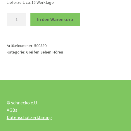
Lieferzeit:
ca. 15 Werktage
Silikon
Motorikwürfel
In den Warenkorb
Kreise
Menge
Rollbahn
Artikelnummer:
500380
Rutschfahrzeuge
Kategorie:
Greifen Sehen Hören
Schrauben und Hämmern
Sortier- und Steckspiele
© schnecko e.U.
Zieh- und Schiebetiere
AGBs
Datenschutzerklärung
Zubehör Rollbahn