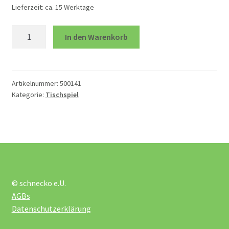
Lieferzeit:
ca. 15 Werktage
öffnen
Unterm
Spiele
Shapy
In den Warenkorb
öffnen
Menge
Bewegungsspiele
Artikelnummer:
500141
Holzspiele
Kategorie:
Tischspiel
Kartenspiel
Legespiele
© schnecko e.U.
Lernspiele
AGBs
Datenschutzerklärung
Logikspiele Smart