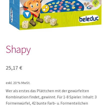
Lotto und Domino
Unterm
Meine kleine Welt
öffnen
Unterm
Montessori
öffnen
Shapy
Unterm
Musik und Theater
öffnen
Unterm
Phänomenale Spiele
25,17
€
öffnen
Unterm
Puppen & Biegepuppen
exkl. 20 % MwSt.
öffnen
Wer als erstes das Plättchen mit der gewürfelten
Unterm
Puzzles
Kombination findet, gewinnt. Für 1-8 Spieler. Inhalt: 3
öffnen
Formenwürfel, 42 bunte Farb- u. Formenteilchen
Unterm
Rollenspiele