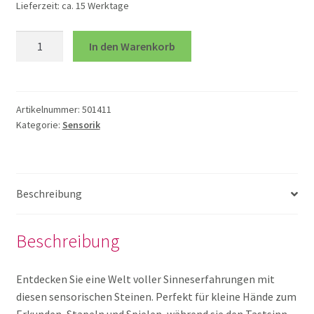
Lieferzeit:
ca. 15 Werktage
öffnen
Unterm
Sensorik
Spiele
In den Warenkorb
Steine
öffnen
6er
Unterm
Technik und TipToi
Menge
öffnen
Artikelnummer:
501411
Unterm
Therapie
Kategorie:
Sensorik
öffnen
Bälle und Sitzkissen
Beschreibung
Gewicht
Beschreibung
Gewichtstiere
Entdecken Sie eine Welt voller Sinneserfahrungen mit
Igelplatte grow
diesen sensorischen Steinen. Perfekt für kleine Hände zum
Erkunden, Stapeln und Spielen, während sie den Tastsinn