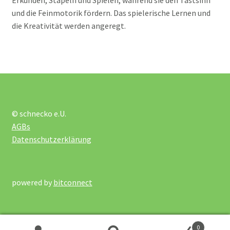
und die Feinmotorik fördern. Das spielerische Lernen und
Igelplatte rund
die Kreativität werden angeregt.
Igelplatte Zubehör
Igelplatten gross
Igelplatten klein
© schnecko e.U.
AGBs
Datenschutzerklärung
Kauen
Massage Vibration
powered by
bitconnect
Motorikübungen
0