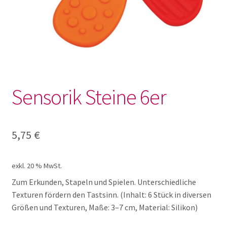
Lotto und Domino
Unterm
Meine kleine Welt
öffnen
Unterm
Montessori
öffnen
Sensorik Steine 6er
Unterm
Musik und Theater
öffnen
Unterm
5,75
€
Phänomenale Spiele
öffnen
Unterm
Puppen & Biegepuppen
exkl. 20 % MwSt.
öffnen
Zum Erkunden, Stapeln und Spielen. Unterschiedliche
Unterm
Texturen fördern den Tastsinn. (Inhalt: 6 Stück in diversen
Puzzles
öffnen
Größen und Texturen, Maße: 3–7 cm, Material: Silikon)
Unterm
Rollenspiele