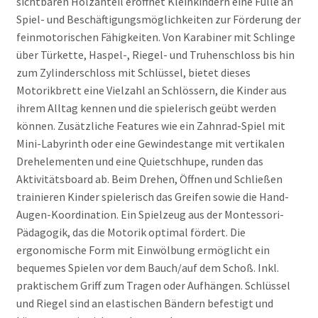
sichtbaren Holzanteil eröffnet Kleinkindern eine Fülle an
Spiel- und Beschäftigungsmöglichkeiten zur Förderung der
Igelplatte rund
feinmotorischen Fähigkeiten. Von Karabiner mit Schlinge
über Türkette, Haspel-, Riegel- und Truhenschloss bis hin
Igelplatte Zubehör
zum Zylinderschloss mit Schlüssel, bietet dieses
Motorikbrett eine Vielzahl an Schlössern, die Kinder aus
ihrem Alltag kennen und die spielerisch geübt werden
Igelplatten gross
können. Zusätzliche Features wie ein Zahnrad-Spiel mit
Mini-Labyrinth oder eine Gewindestange mit vertikalen
Igelplatten klein
Drehelementen und eine Quietschhupe, runden das
Aktivitätsboard ab. Beim Drehen, Öffnen und Schließen
Kauen
trainieren Kinder spielerisch das Greifen sowie die Hand-
Augen-Koordination. Ein Spielzeug aus der Montessori-
Pädagogik, das die Motorik optimal fördert. Die
Massage Vibration
ergonomische Form mit Einwölbung ermöglicht ein
bequemes Spielen vor dem Bauch/auf dem Schoß. Inkl.
Motorikübungen
praktischem Griff zum Tragen oder Aufhängen. Schlüssel
und Riegel sind an elastischen Bändern befestigt und