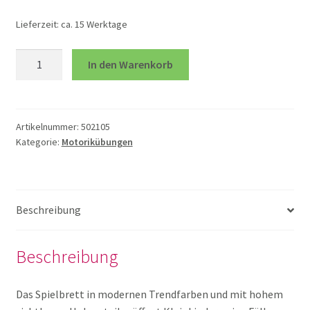
öffnen
Lieferzeit:
ca. 15 Werktage
Unterm
Spiele
öffnen
Schlösser
In den Warenkorb
und
Unterm
Technik und TipToi
Rotation
öffnen
Menge
Unterm
Therapie
Artikelnummer:
502105
öffnen
Kategorie:
Motorikübungen
Bälle und Sitzkissen
Gewicht
Beschreibung
Gewichtstiere
Beschreibung
Igelplatte grow
Das Spielbrett in modernen Trendfarben und mit hohem