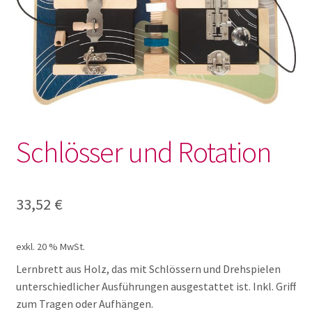
Lotto und Domino
Unterm
Meine kleine Welt
öffnen
Unterm
Montessori
öffnen
Unterm
Schlösser und Rotation
Musik und Theater
öffnen
Unterm
Phänomenale Spiele
öffnen
33,52
€
Unterm
Puppen & Biegepuppen
öffnen
exkl. 20 % MwSt.
Unterm
Puzzles
Lernbrett aus Holz, das mit Schlössern und Drehspielen
öffnen
unterschiedlicher Ausführungen ausgestattet ist. Inkl. Griff
zum Tragen oder Aufhängen.
Unterm
Rollenspiele