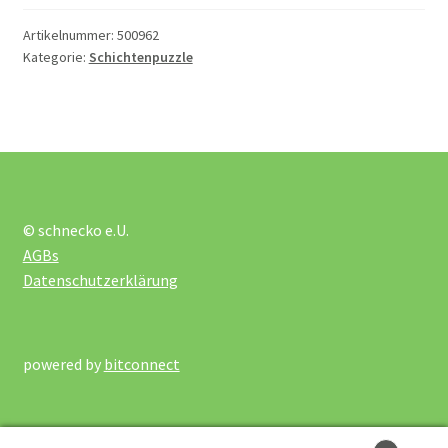
Artikelnummer:
500962
2 x 12 Teile
Kategorie:
Schichtenpuzzle
2 x 24 Teile
3 x 49 Teile
© schnecko e.U.
ab 150 Teile
AGBs
Datenschutzerklärung
bis 10 Teile
Bodenpuzzle
powered by
bitconnect
Holzpuzzle ab 61 Teile