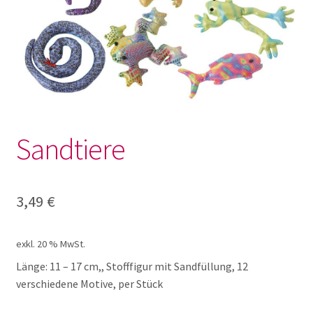
Geschenke
Knetwerkzeug und Knete
Körbe
Sandtiere
Praktisches
Sanduhren
3,49
€
Schalen
exkl. 20 % MwSt.
Länge: 11 – 17 cm,, Stofffigur mit Sandfüllung, 12
Sortiertablett
verschiedene Motive, per Stück
Unterm
Krippe