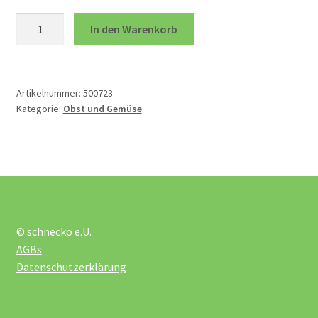
öffnen
Salatkopf
In den Warenkorb
Menge
Geschirr
Kaufmannsladen
Artikelnummer:
500723
Kategorie:
Obst und Gemüse
Lebensmittel
Mixer und Co
Obst und Gemüse
© schnecko e.U.
AGBs
Puppenküche Einrichtung
Datenschutzerklärung
Verkleidung