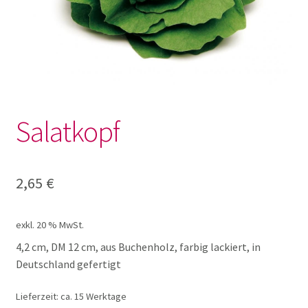
Lotto und Domino
Unterm
Meine kleine Welt
öffnen
Unterm
Montessori
öffnen
Salatkopf
Unterm
Musik und Theater
öffnen
Unterm
2,65
€
Phänomenale Spiele
öffnen
Unterm
Puppen & Biegepuppen
exkl. 20 % MwSt.
öffnen
4,2 cm, DM 12 cm, aus Buchenholz, farbig lackiert, in
Unterm
Deutschland gefertigt
Puzzles
öffnen
Lieferzeit:
ca. 15 Werktage
Unterm
Rollenspiele