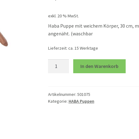
exkl. 20 % MwSt.
Haba Puppe mit weichem Körper, 30 cm, mi
angenäht. (waschbar
Lieferzeit:
ca. 15 Werktage
Puppe
In den Warenkorb
Cari
Menge
Artikelnummer:
501075
Kategorie:
HABA Puppen