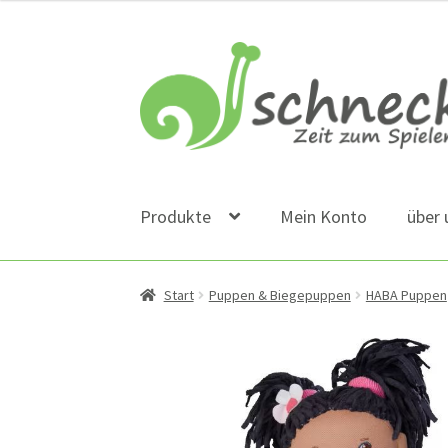
Zur
Zum
Navigation
Inhalt
springen
springen
Produkte
Mein Konto
über 
Start
Puppen & Biegepuppen
HABA Puppen