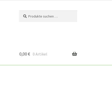
Suchen
Suchen
nach:
0,00
€
0 Artikel