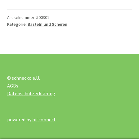
Stück
öffnen
Menge
Artikelnummer:
500301
Lotto und Domino
Kategorie:
Basteln und Scheren
Unterm
Meine kleine Welt
öffnen
Unterm
Montessori
öffnen
Unterm
Musik und Theater
© schnecko e.U.
öffnen
AGBs
Unterm
Phänomenale Spiele
Datenschutzerklärung
öffnen
Unterm
Puppen & Biegepuppen
öffnen
powered by
bitconnect
Unterm
Puzzles
öffnen