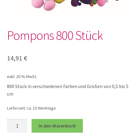
Geschenke
Knetwerkzeug und Knete
Pompons 800 Stück
Körbe
14,91
€
Praktisches
exkl. 20 % MwSt.
Sanduhren
800 Stück in verschiedenen Farben und Größen von 0,5 bis 5
cm
Schalen
Lieferzeit:
ca. 15 Werktage
Sortiertablett
Pompons
In den Warenkorb
800
Unterm
Krippe