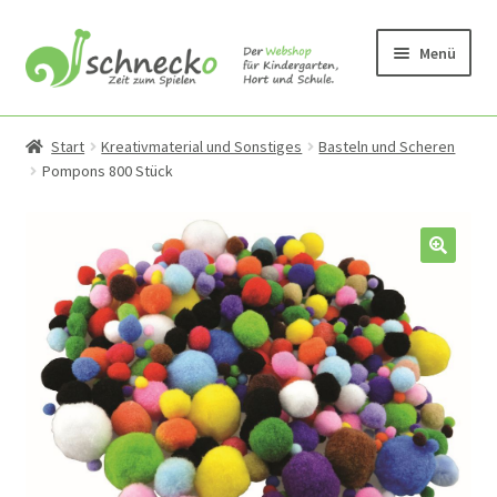
Zur
Zum
Menü
Navigation
Inhalt
springen
springen
Unterm
Produkte
öffnen
Start
Kreativmaterial und Sonstiges
Basteln und Scheren
Pompons 800 Stück
Unterm
Bauen
öffnen
Unterm
Bewegung & Draussen
öffnen
Unterm
Kleinmöbel und Wandspiele
öffnen
Unterm
Kreativmaterial und Sonstiges
öffnen
Basteln und Scheren