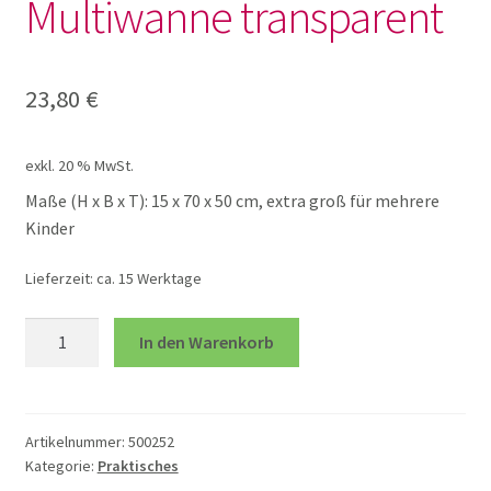
Multiwanne transparent
Lotto und Domino
Unterm
Meine kleine Welt
23,80
€
öffnen
Unterm
Montessori
exkl. 20 % MwSt.
öffnen
Maße (H x B x T): 15 x 70 x 50 cm, extra groß für mehrere
Unterm
Musik und Theater
Kinder
öffnen
Lieferzeit:
ca. 15 Werktage
Unterm
Phänomenale Spiele
öffnen
Multiwanne
In den Warenkorb
Unterm
Puppen & Biegepuppen
transparent
öffnen
Menge
Unterm
Puzzles
Artikelnummer:
500252
öffnen
Kategorie:
Praktisches
Unterm
Rollenspiele