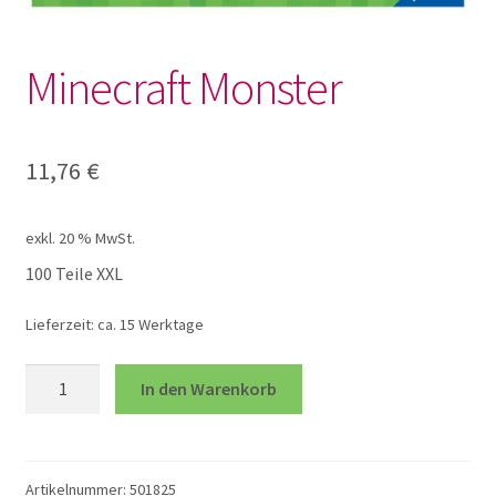
Lotto und Domino
Minecraft Monster
Unterm
Meine kleine Welt
öffnen
Unterm
Montessori
11,76
€
öffnen
Unterm
Musik und Theater
exkl. 20 % MwSt.
öffnen
100 Teile XXL
Unterm
Phänomenale Spiele
öffnen
Lieferzeit:
ca. 15 Werktage
Unterm
Puppen & Biegepuppen
Minecraft
öffnen
In den Warenkorb
Monster
Unterm
Puzzles
Menge
öffnen
Artikelnummer:
501825
100 XXL Teile