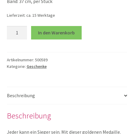
Band: 37 cm, per Stück
Unterm
Rollenspiele
Lieferzeit:
ca. 15 Werktage
öffnen
Unterm
Spiele
Medaille
In den Warenkorb
öffnen
zum
Beschriften
Unterm
Technik und TipToi
Menge
öffnen
Artikelnummer:
500589
Unterm
Therapie
Kategorie:
Geschenke
öffnen
Unkategorisiert
Beschreibung
Mein Konto
Beschreibung
über uns
Jeder kann ein Sieger sein. Mit dieser goldenen Medaille.