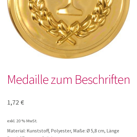
öffnen
Lotto und Domino
Unterm
Meine kleine Welt
öffnen
Unterm
Montessori
öffnen
Unterm
Musik und Theater
Medaille zum Beschriften
öffnen
Unterm
Phänomenale Spiele
öffnen
1,72
€
Unterm
Puppen & Biegepuppen
öffnen
exkl. 20 % MwSt.
Unterm
Puzzles
Material: Kunststoff, Polyester, Maße: Ø 5,8 cm, Länge
öffnen