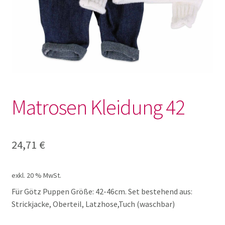
Lotto und Domino
Unterm
Meine kleine Welt
öffnen
Unterm
Montessori
öffnen
Matrosen Kleidung 42
Unterm
Musik und Theater
öffnen
Unterm
Phänomenale Spiele
24,71
€
öffnen
Unterm
Puppen & Biegepuppen
öffnen
exkl. 20 % MwSt.
Für Götz Puppen Größe: 42-46cm. Set bestehend aus:
Fingerpuppen
Strickjacke, Oberteil, Latzhose,Tuch (waschbar)
HABA Kleidung