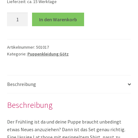
Lieferzeit:
ca. 15 Werktage
Matrosen
HABA Puppen
In den Warenkorb
Kleidung
42
Handpuppen
Menge
Artikelnummer:
501017
Kategorie:
Puppenkleidung Götz
Puppen allgemein
Puppen Götz
Beschreibung
Puppen Stoff
Beschreibung
Puppenbett und Bettwäsche
Der Frühling ist da und deine Puppe braucht unbedingt
etwas Neues anzuziehen? Dann ist das Set genau richtig.
Puppenkleidung Götz
Eine lässige Latzhose mit geringeltem Shirt, passt zu