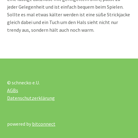
jeder Gelegenheit und ist einfach bequem beim Spielen.
Puppenwagen
Sollte es mal etwas kälter werden ist eine süße Strickjacke
gleich dabei und ein Tuch um den Hals sieht nicht nur
Puppenzubehör
trendy aus, sondern hält auch noch warm.
Unterm
Puzzles
öffnen
Unterm
Rollenspiele
öffnen
© schnecko e.U.
Unterm
Spiele
AGBs
öffnen
Datenschutzerklärung
Unterm
Technik und TipToi
öffnen
Unterm
Therapie
powered by
bitconnect
öffnen