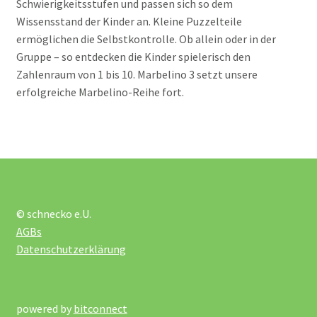
Schwierigkeitsstufen und passen sich so dem
Wissensstand der Kinder an. Kleine Puzzelteile
Magnetische Spiele
ermöglichen die Selbstkontrolle. Ob allein oder in der
Gruppe – so entdecken die Kinder spielerisch den
Meine ersten Spiele Haba
Zahlenraum von 1 bis 10. Marbelino 3 setzt unsere
erfolgreiche Marbelino-Reihe fort.
Memory
Mitbringspiele
Quiz
© schnecko e.U.
AGBs
Schach Mühle Kalaha
Datenschutzerklärung
Spielesammlungen
powered by
bitconnect