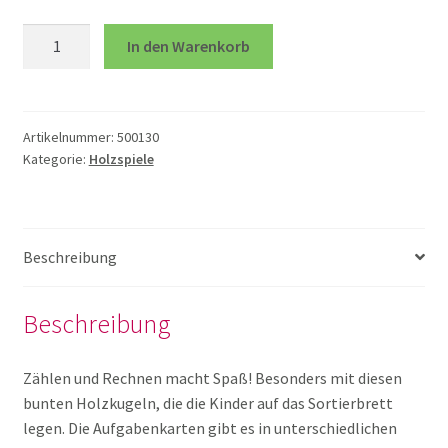
öffnen
Marbelino
In den Warenkorb
Unterm
Spiele
3
öffnen
Menge
Bewegungsspiele
Artikelnummer:
500130
Kategorie:
Holzspiele
Holzspiele
Kartenspiel
Beschreibung
Legespiele
Beschreibung
Lernspiele
Zählen und Rechnen macht Spaß! Besonders mit diesen
bunten Holzkugeln, die die Kinder auf das Sortierbrett
Logikspiele Smart
legen. Die Aufgabenkarten gibt es in unterschiedlichen