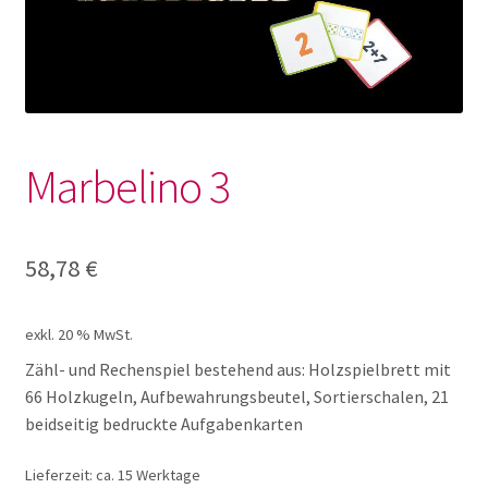
Lotto und Domino
Unterm
Meine kleine Welt
öffnen
Unterm
Montessori
Marbelino 3
öffnen
Unterm
Musik und Theater
öffnen
58,78
€
Unterm
Phänomenale Spiele
öffnen
exkl. 20 % MwSt.
Unterm
Puppen & Biegepuppen
Zähl- und Rechenspiel bestehend aus: Holzspielbrett mit
öffnen
66 Holzkugeln, Aufbewahrungsbeutel, Sortierschalen, 21
Unterm
Puzzles
beidseitig bedruckte Aufgabenkarten
öffnen
Lieferzeit:
ca. 15 Werktage
Unterm
Rollenspiele