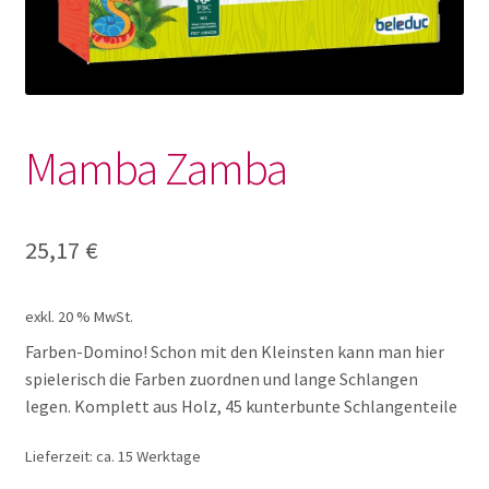
Lotto und Domino
Unterm
Meine kleine Welt
öffnen
Mamba Zamba
Unterm
Montessori
öffnen
Unterm
Musik und Theater
25,17
€
öffnen
Unterm
Phänomenale Spiele
öffnen
exkl. 20 % MwSt.
Unterm
Farben-Domino! Schon mit den Kleinsten kann man hier
Puppen & Biegepuppen
spielerisch die Farben zuordnen und lange Schlangen
öffnen
legen. Komplett aus Holz, 45 kunterbunte Schlangenteile
Unterm
Puzzles
öffnen
Lieferzeit:
ca. 15 Werktage
Unterm
Rollenspiele