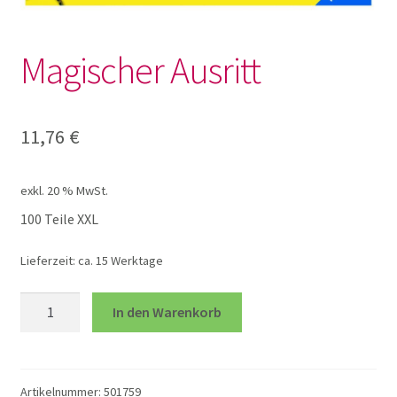
Lotto und Domino
Magischer Ausritt
Unterm
Meine kleine Welt
öffnen
Unterm
Montessori
11,76
€
öffnen
Unterm
Musik und Theater
exkl. 20 % MwSt.
öffnen
100 Teile XXL
Unterm
Phänomenale Spiele
öffnen
Lieferzeit:
ca. 15 Werktage
Unterm
Puppen & Biegepuppen
Magischer
öffnen
In den Warenkorb
Ausritt
Unterm
Puzzles
Menge
öffnen
Artikelnummer:
501759
100 XXL Teile