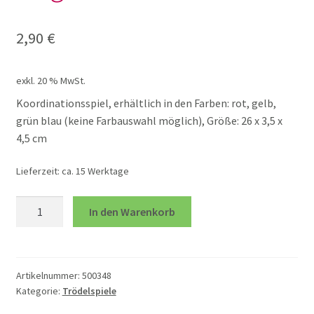
Lotto und Domino
2,90
€
Unterm
Meine kleine Welt
öffnen
exkl. 20 % MwSt.
Unterm
Montessori
Koordinationsspiel, erhältlich in den Farben: rot, gelb,
öffnen
grün blau (keine Farbauswahl möglich), Größe: 26 x 3,5 x
4,5 cm
Unterm
Musik und Theater
öffnen
Lieferzeit:
ca. 15 Werktage
Unterm
Phänomenale Spiele
öffnen
Mag
In den Warenkorb
Rolli
Freies Spiel Grimms
einzeln
Menge
Greifen Sehen Hören
Artikelnummer:
500348
Kategorie:
Trödelspiele
Kaleidoskop