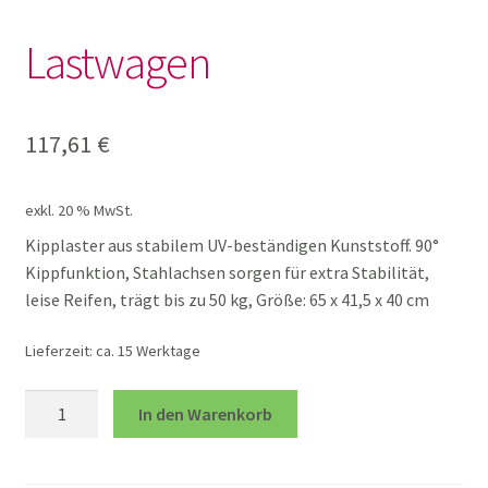
Garten
Lastwagen
Große Dinge für Drinnen und
Draußen
117,61
€
Natur entdecken
exkl. 20 % MwSt.
Kipplaster aus stabilem UV-beständigen Kunststoff. 90°
Outdoor Küche
Kippfunktion, Stahlachsen sorgen für extra Stabilität,
leise Reifen, trägt bis zu 50 kg, Größe: 65 x 41,5 x 40 cm
Outdoor Sets
Lieferzeit:
ca. 15 Werktage
Sandkiste
Lastwagen
In den Warenkorb
Menge
Scheibtruhe