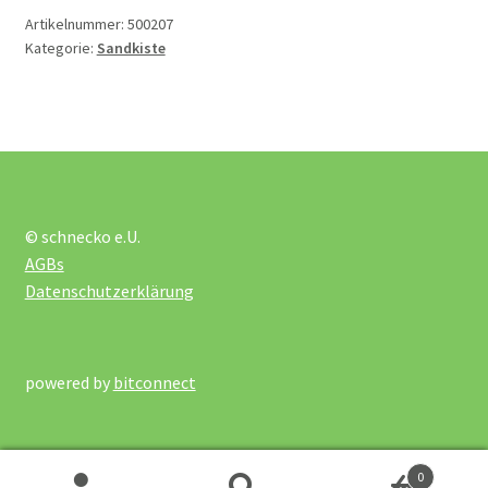
Artikelnummer:
500207
Schmetterling und Co
Kategorie:
Sandkiste
Seifenblasen und
Straßenkreiden
Seile
© schnecko e.U.
Spiele mit Schläger
AGBs
Datenschutzerklärung
Tore
powered by
bitconnect
Wannen und Wasser
Wasserspielsachen
0