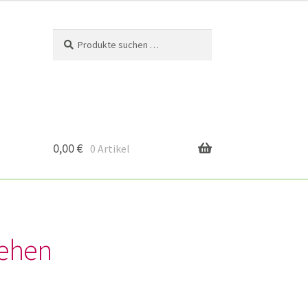
Suchen
Suchen
nach:
0,00
€
0 Artikel
iehen