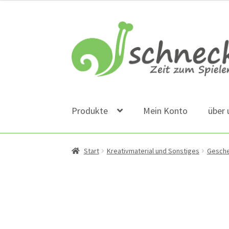
Zur
Zum
Navigation
Inhalt
springen
springen
Produkte
Mein Konto
über 
Start
Kreativmaterial und Sonstiges
Gesch