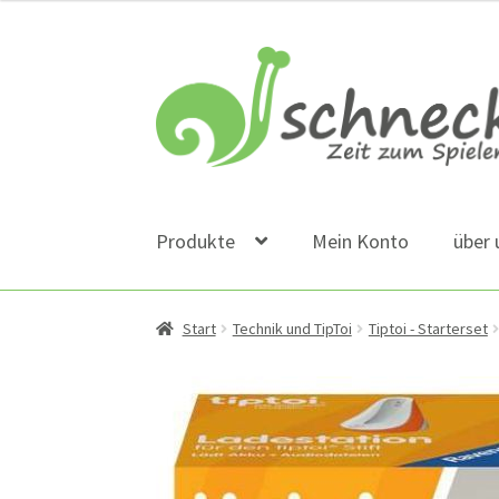
Zur
Zum
Navigation
Inhalt
springen
springen
Produkte
Mein Konto
über 
Start
Technik und TipToi
Tiptoi - Starterset