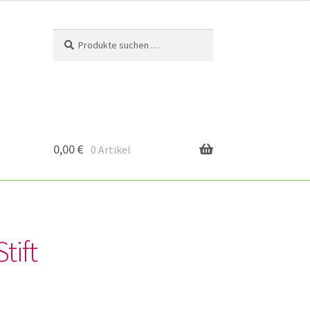
Suchen
Suchen
nach:
0,00
€
0 Artikel
tift