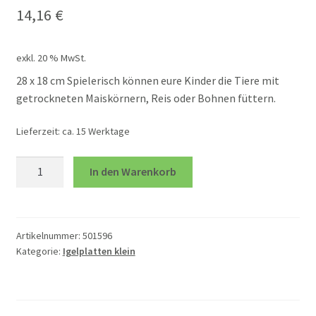
14,16
€
öffnen
Unterm
Spiele
öffnen
exkl. 20 % MwSt.
Unterm
28 x 18 cm Spielerisch können eure Kinder die Tiere mit
Technik und TipToi
getrockneten Maiskörnern, Reis oder Bohnen füttern.
öffnen
Unterm
Therapie
Lieferzeit:
ca. 15 Werktage
öffnen
Kükenplatte
Bälle und Sitzkissen
In den Warenkorb
K
Menge
Gewicht
Artikelnummer:
501596
Kategorie:
Igelplatten klein
Gewichtstiere
Igelplatte grow