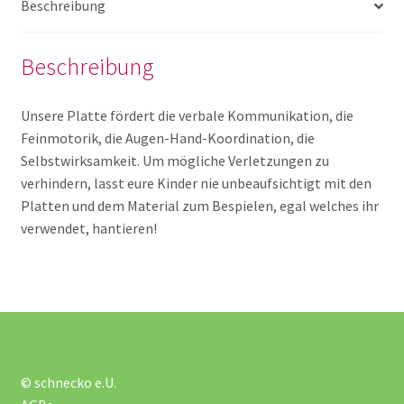
Beschreibung
Igelplatte rund
Beschreibung
Igelplatte Zubehör
Unsere Platte fördert die verbale Kommunikation, die
Feinmotorik, die Augen-Hand-Koordination, die
Igelplatten gross
Selbstwirksamkeit. Um mögliche Verletzungen zu
verhindern, lasst eure Kinder nie unbeaufsichtigt mit den
Igelplatten klein
Platten und dem Material zum Bespielen, egal welches ihr
verwendet, hantieren!
Kauen
Massage Vibration
Motorikübungen
© schnecko e.U.