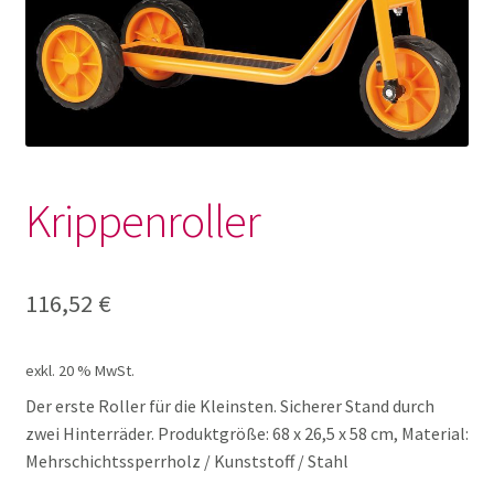
Garten
Große Dinge für Drinnen und
Draußen
Natur entdecken
Krippenroller
Outdoor Küche
116,52
€
Outdoor Sets
exkl. 20 % MwSt.
Sandkiste
Der erste Roller für die Kleinsten. Sicherer Stand durch
zwei Hinterräder. Produktgröße: 68 x 26,5 x 58 cm, Material:
Scheibtruhe
Mehrschichtssperrholz / Kunststoff / Stahl