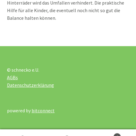
Hinterräder wird das Umfallen verhindert. Die praktische
Werkzeug und Ballpumpe
Hilfe für alle Kinder, die eventuell noch nicht so gut die
Balance halten können.
Unterm
Kleinmöbel und Wandspiele
öffnen
Unterm
Kreativmaterial und Sonstiges
öffnen
Unterm
Krippe
© schnecko e.U.
öffnen
AGBs
Lotto und Domino
Datenschutzerklärung
Unterm
Meine kleine Welt
öffnen
powered by
bitconnect
Unterm
Montessori
öffnen