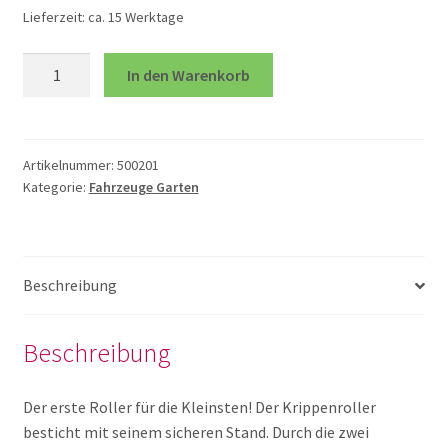
Lieferzeit:
ca. 15 Werktage
Schmetterling und Co
Krippenroller
In den Warenkorb
Seifenblasen und
Menge
Straßenkreiden
Artikelnummer:
500201
Seile
Kategorie:
Fahrzeuge Garten
Spiele mit Schläger
Beschreibung
Tore
Beschreibung
Wannen und Wasser
Der erste Roller für die Kleinsten! Der Krippenroller
Wasserspielsachen
besticht mit seinem sicheren Stand. Durch die zwei