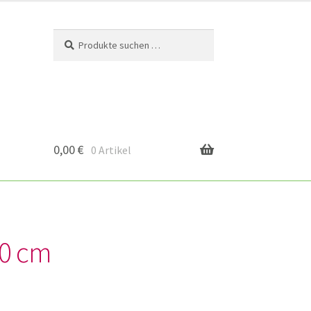
Suchen
Suchen
nach:
0,00
€
0 Artikel
50 cm