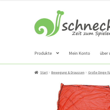
Zur
Zum
Navigation
Inhalt
springen
springen
Produkte
Mein Konto
über 
Start
Bewegung & Draussen
Große Dinge fü