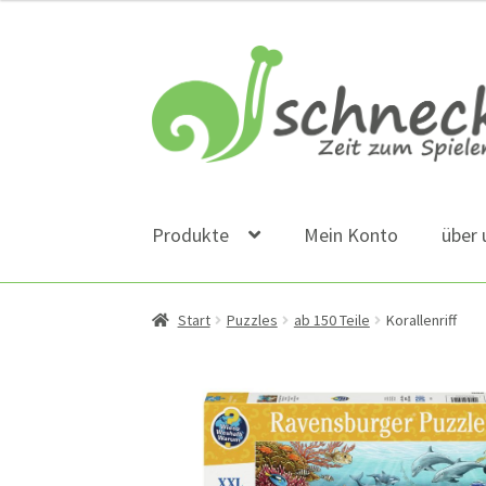
Zur
Zum
Navigation
Inhalt
springen
springen
Produkte
Mein Konto
über 
Start
Puzzles
ab 150 Teile
Korallenriff