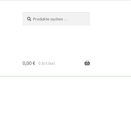
Suchen
Suchen
nach:
0,00
€
0 Artikel