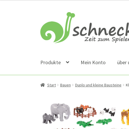
Zur
Zum
Navigation
Inhalt
springen
springen
Produkte
Mein Konto
über 
Start
Bauen
Duplo und kleine Bausteine
K