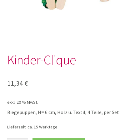
Lotto und Domino
Unterm
Meine kleine Welt
öffnen
Auto Sets
Kinder-Clique
Biegepuppen
11,34
€
Brio Schienen
Brio Sets
exkl. 20 % MwSt.
Biegepuppen, H= 6 cm, Holz u. Textil, 4 Teile, per Set
Brio Züge und Zubehör
Lieferzeit:
ca. 15 Werktage
Fahrzeuge