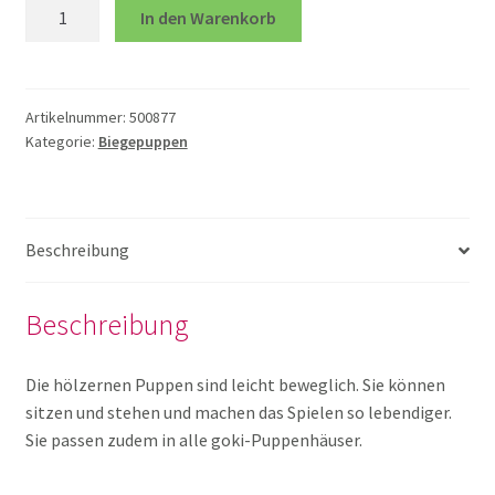
Kinder-
In den Warenkorb
Clique
Menge
Gebäude Holz
Artikelnummer:
500877
Große Softtiere
Kategorie:
Biegepuppen
Kleine Welt Spiel
Beschreibung
Puppenhaus
Beschreibung
Puppenhaus Möbel und Zubehör
Die hölzernen Puppen sind leicht beweglich. Sie können
Tiersets
sitzen und stehen und machen das Spielen so lebendiger.
Sie passen zudem in alle goki-Puppenhäuser.
Verkehrszeichen und Straßen