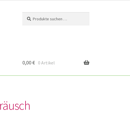
Suchen
Suchen
nach:
0,00
€
0 Artikel
eräusch