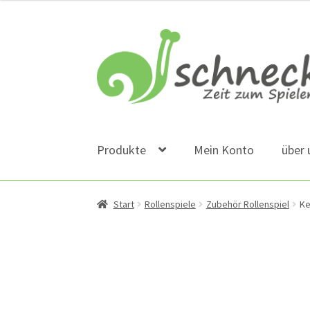
Zur
Zum
Navigation
Inhalt
springen
springen
Produkte
Mein Konto
über 
Start
Rollenspiele
Zubehör Rollenspiel
Ke