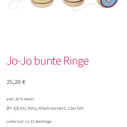
Geschenke
Knetwerkzeug und Knete
Körbe
Jo-Jo bunte Ringe
Praktisches
Sanduhren
25,20
€
Schalen
exkl. 20 % MwSt.
Ø= 4,8 cm, Holz, 6fach sortiert, 12er Set
Sortiertablett
Lieferzeit:
ca. 15 Werktage
Unterm
Krippe