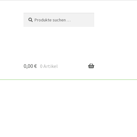
Suchen
Suchen
nach:
0,00
€
0 Artikel