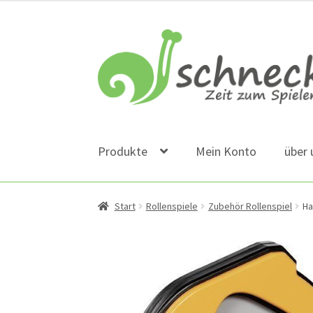
Zur
Zum
Navigation
Inhalt
springen
springen
Produkte
Mein Konto
über 
Start
Rollenspiele
Zubehör Rollenspiel
Ha