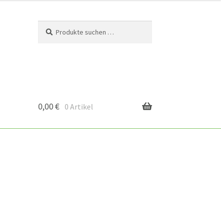
Suchen
Suchen
nach:
0,00
€
0 Artikel