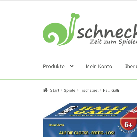
Zur
Zum
Navigation
Inhalt
springen
springen
Produkte
Mein Konto
über 
Start
Spiele
Tischspiel
Halli Galli